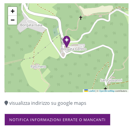
ASSUNTA
+
−
Leaflet
|
©
OpenStreetMap
contributors
visualizza indirizzo su google maps
NOTIFICA INFORMAZIONI ERRATE O MANCANTI