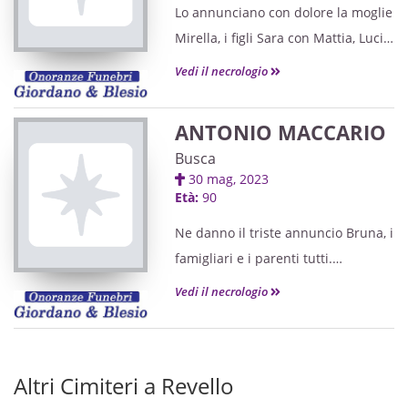
Lo annunciano con dolore la moglie
Mirella, i figli Sara con Mattia, Lucia
con Simone, Matteo con Gloria e
Vedi il necrologio
Alessandra con Jalal, i nipoti Nicole,
Emanuele, Désirée ed Emily, sorella,
ANTONIO MACCARIO
fratelli, cognate, cognati, nipoti e
Busca
parenti tutti.
30 mag, 2023
Età:
90
Ne danno il triste annuncio Bruna, i
famigliari e i parenti tutti.
Vedi il necrologio
Altri Cimiteri a Revello