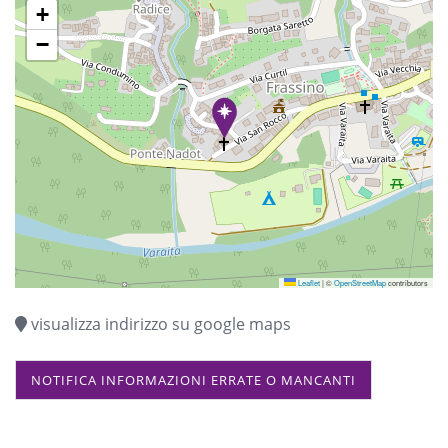
+
−
Leaflet
|
©
OpenStreetMap
contributors
visualizza indirizzo su google maps
NOTIFICA INFORMAZIONI ERRATE O MANCANTI