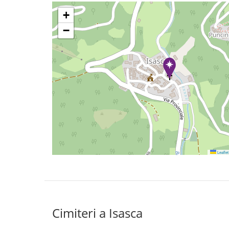
+
−
Leaflet
Cimiteri a Isasca