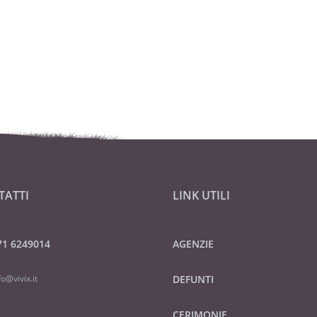
TATTI
LINK UTILI
71 6249014
AGENZIE
fo@vivix.it
DEFUNTI
CERIMONIE