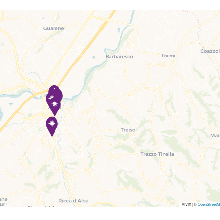
VIVIX
|
©
OpenStreetM