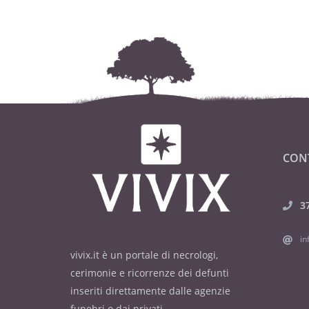
CON
3
in
vivix.it è un portale di necrologi,
cerimonie e ricorrenze dei defunti
inseriti direttamente dalle agenzie
funebri o dai privati