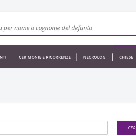
NTI
CERIMONIE E RICORRENZE
NECROLOGI
CHIESE