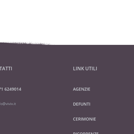
TATTI
LINK UTILI
71 6249014
AGENZIE
fo@vivix.it
DEFUNTI
CERIMONIE
RICORRENZE