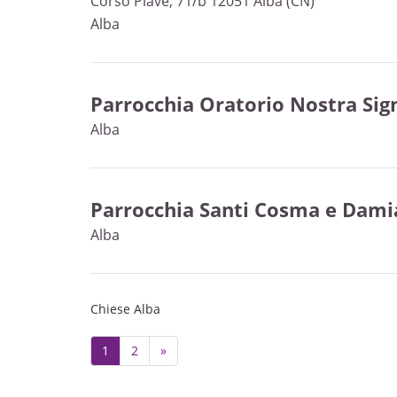
Corso Piave, 71/b 12051 Alba (CN)
Alba
Parrocchia Oratorio Nostra Sig
Alba
Parrocchia Santi Cosma e Dam
Alba
Chiese Alba
Next
1
2
»