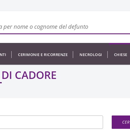
NTI
CERIMONIE E RICORRENZE
NECROLOGI
CHIESE
 DI CADORE