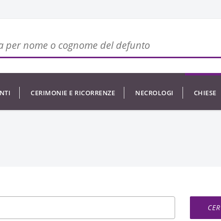
NTI
CERIMONIE E RICORRENZE
NECROLOGI
CHIESE