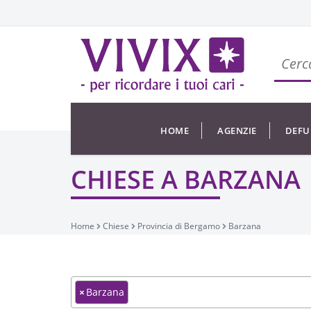
HOME
AGENZIE
DEFU
CHIESE A BARZANA
Home
Chiese
Provincia di Bergamo
Barzana
×
Barzana