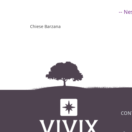
-- Ne
Chiese Barzana
CON