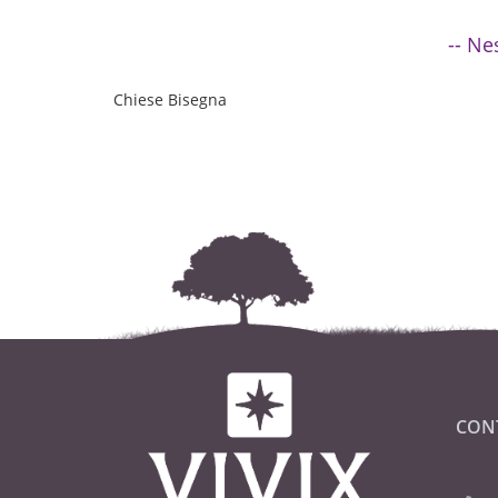
-- Ne
Chiese Bisegna
CON