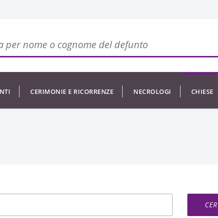
NTI
CERIMONIE E RICORRENZE
NECROLOGI
CHIESE