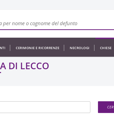
NTI
CERIMONIE E RICORRENZE
NECROLOGI
CHIESE
IA DI LECCO