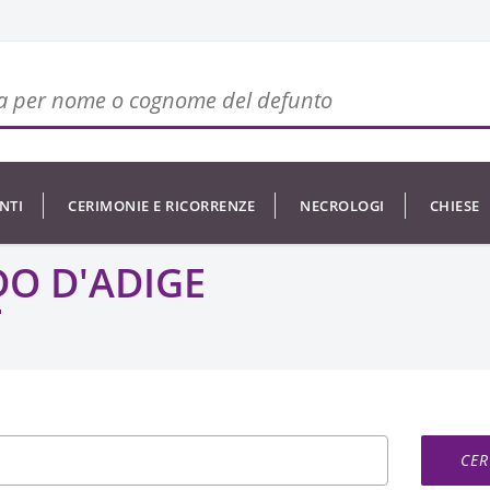
NTI
CERIMONIE E RICORRENZE
NECROLOGI
CHIESE
DO D'ADIGE