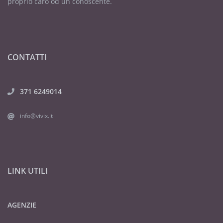
proprio caro od un conoscente.
CONTATTI
371 6249014
info@vivix.it
LINK UTILI
AGENZIE