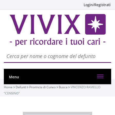
Login/Registrati
PASSATE:
Menu
Home
Defunti
Provincia di Cuneo
Busca
VINCENZO RAMELLO
FUNERALE
"CENSINO"
Busca, Chiesa parrocchiale di Busca - Maria Vergine
Assunta
30/12/2022 14:30