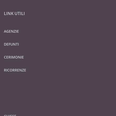
LINK UTILI
Si ringraziano quanti si uniranno al
mesto accompagnamento.
AGENZIE
Non fiori ma opere di bene
DEFUNTI
Costigliole S., 28 luglio 2026
CERIMONIE
RICORRENZE