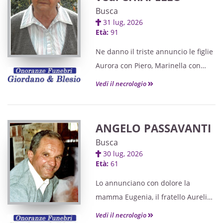
Busca
31 lug, 2026
Età:
91
Ne danno il triste annuncio le figlie
Aurora con Piero, Marinella con
Lanfranco e Monica con Silvano, gli
Vedi il necrologio
adorati nipoti Debora con Andrea,
Giulia con Samuele, Marika con
Stefano e Mirjana, la cognata Anna
ANGELO PASSAVANTI
e parenti tutti.
Busca
30 lug, 2026
Età:
61
Lo annunciano con dolore la
mamma Eugenia, il fratello Aurelio,
la cognata Alice, le amatissime
Vedi il necrologio