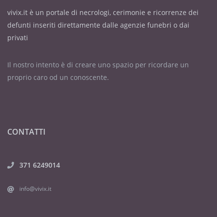
Bra per la Cremazione.
vivix.it è un portale di necrologi, cerimonie e ricorrenze dei
Le Ceneri riposeranno in seguito
defunti inseriti direttamente dalle agenzie funebri o dai
nel Cimitero di Costigliole S.
privati
Il nostro intento è di creare uno spazio per ricordare un
Il S. Rosario sarà recitato
proprio caro od un conoscente.
MERCOLEDÌ 29 Luglio alle ore 20,30
nella Chiesa Confraternita di
Costigliole S.
CONTATTI
Le Sante Messe saranno celebrate
nella Chiesa Confraternita
371 6249014
di COSTIGLIOLE S.:
SETTIMA Sabato 8 Agosto alle ore 9
info@vivix.it
e TRIGESIMA Sabato 29 Agosto alle
ore 9.