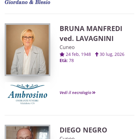
nipotine Beatrice e Giada, i cugini,
parenti e amici tutti.
BRUNA MANFREDI
ved. LAVAGNINI
Cuneo
24 feb, 1948
30 lug, 2026
Età:
78
Vedi il necrologio
DIEGO NEGRO
Cuneo