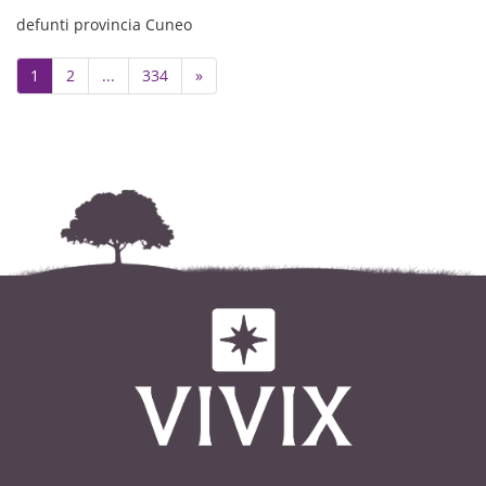
ved. FERRIGNO
defunti provincia Cuneo
di anni 99
Next
1
2
...
334
»
Ne danno il triste annuncio:
i figli Mariva, Gianpiero, Elisa,
la nuora Antonietta, il genero
Raimondo,
la cara Angela, nipoti, pronipoti e
parenti tutti.
Il funerale avrà luogo nella
Parrocchia di COSTIGLIOLE S.
Giovedì 30 Luglio alle ore 11
(partendo alle ore 10,50 dalla Casa
di Riposo di Costigliole S.).
Dopo le esequie si proseguirà per