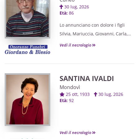
30 lug, 2026
Età:
86
Lo annunciano con dolore i figli
Silvia, Mariuccia, Giovanni, Carla,
Tiziana ed Ettore,la nuora Nadia, i
Vedi il necrologio
generi, i nipoti, i pronipoti e i
parenti tutti.
SANTINA IVALDI
Mondovì
25 ott, 1933
30 lug, 2026
Età:
92
Vedi il necrologio