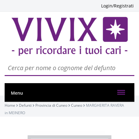
Login/Registrati
PASSATE:
2° ANNIVERSARIO
Menu
Cuneo, San Paolo
14/01/2023 18:30
Home
Defunti
Provincia di Cuneo
Cuneo
MARGHERITA RAVERA
in MEINERO
Visibile a tutti gli utenti
INVIA CONDOGLIANZE