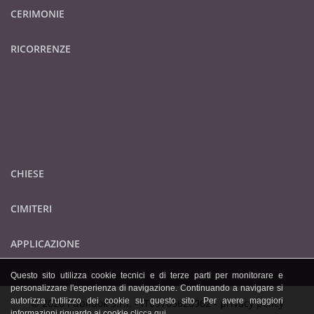
CERIMONIE
RICORRENZE
CHIESE
CIMITERI
APPLICAZIONE
Questo sito utilizza cookie tecnici e di terze parti per monitorare e
personalizzare l'esperienza di navigazione. Continuando a navigare si
autorizza l'utilizzo dei cookie su questo sito. Per avere maggiori
© 2026 Publidok S.r.l. - IT09705620962 -
privacy policy
informazioni riguardo ai cookie
clicca qui
.