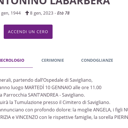
NTONINO LABARBERA
 gen, 1944
8 gen, 2023 -
Età 78
ACCENDI UN CERO
NECROLOGIO
CERIMONIE
CONDOGLIANZE
unerali, partendo dall’Ospedale di Savigliano,
anno luogo MARTEDÌ 10 GENNAIO alle ore 11.00
la Parrocchia SANT’ANDREA - Savigliano.
uirà la Tumulazione presso il Cimitero di Savigliano.
annunciano con profondo dolore: la moglie ANGELA, i figli
RIZIA e VINCENZO con le rispettive famiglie, la sorella PIERINA