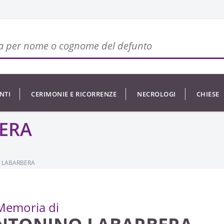
NTI
CERIMONIE E RICORRENZE
NECROLOGI
CHIESE
ERA
 LABARBERA
Memoria di