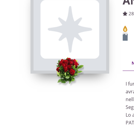
A
28
I f
avr
nel
Seg
Lo 
PAT