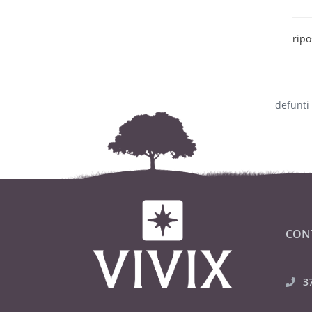
ripo
defunti
CON
3