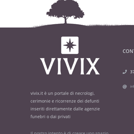
CON
3
in
vivix.it è un portale di necrologi,
cerimonie e ricorrenze dei defunti
inseriti direttamente dalle agenzie
funebri o dai privati
Il nostro intento è di creare uno spazio