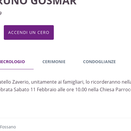
RUNO GOSMAR
9
ACCENDI UN CERO
NECROLOGIO
CERIMONIE
CONDOGLIANZE
fratello Zaverio, unitamente ai famigliari, lo ricorderanno nel
ebrata Sabato 11 Febbraio alle ore 10.00 nella Chiesa Parrocc
 Fossano