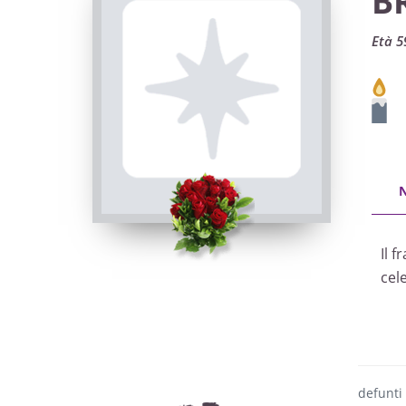
B
Età 5
Il 
cel
defunti