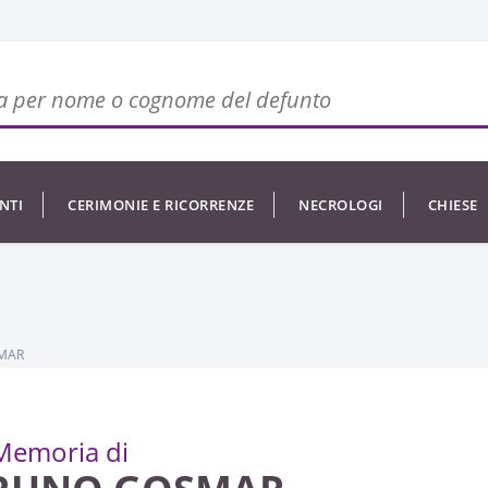
NTI
CERIMONIE E RICORRENZE
NECROLOGI
CHIESE
MAR
Memoria di