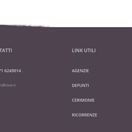
TATTI
LINK UTILI
71 6249014
AGENZIE
fo@vivix.it
DEFUNTI
CERIMONIE
RICORRENZE