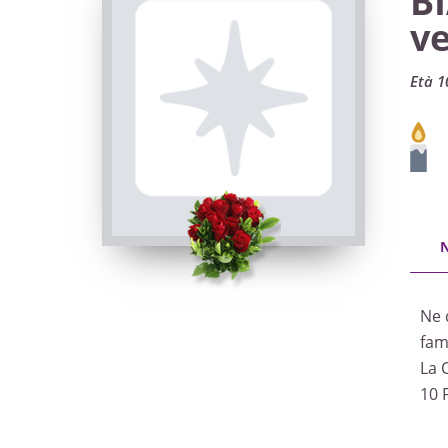
B
v
Età 1
Ne 
fami
La 
10 