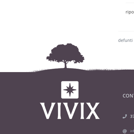
ripo
defunti
CON
3
in