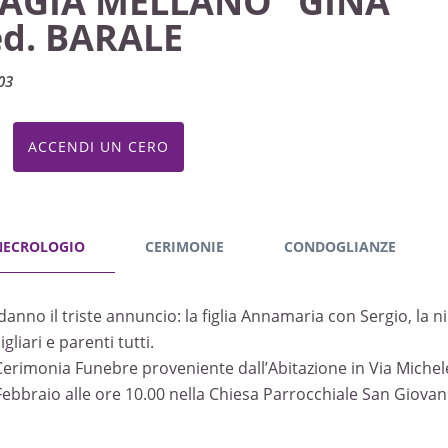
IAGIA MELLANO "GINA"
ed. BARALE
03
ACCENDI UN CERO
NECROLOGIO
CERIMONIE
CONDOGLIANZE
danno il triste annuncio: la figlia Annamaria con Sergio, la 
gliari e parenti tutti.
Cerimonia Funebre proveniente dall’Abitazione in Via Miche
Febbraio alle ore 10.00 nella Chiesa Parrocchiale San Giova