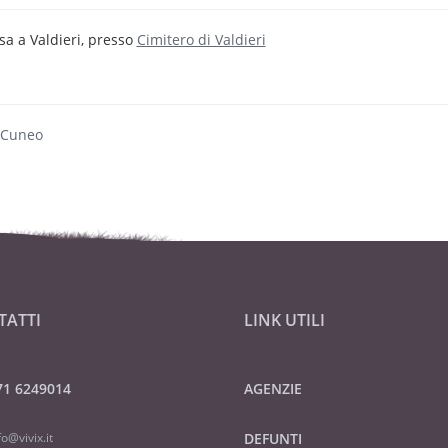
sa a Valdieri, presso
Cimitero di Valdieri
 Cuneo
TATTI
LINK UTILI
71 6249014
AGENZIE
fo@vivix.it
DEFUNTI