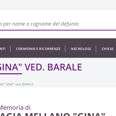
NTI
CERIMONIE E RICORRENZE
NECROLOGI
CHIESE
INA" VED. BARALE
O "GINA" ved. BARALE
Memoria di