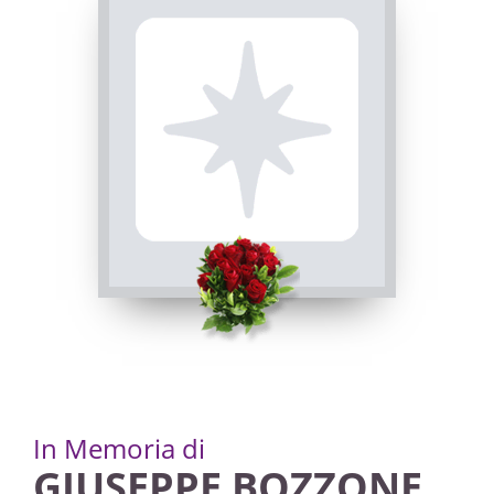
PASSATE:
TRIGESIMA
Cuneo, Chiesa Parrocchiale di Spinetta - Natività di
Maria Santissima
05/03/2023 10:00
Visibile a tutti gli utenti
INVIA CONDOGLIANZE
In Memoria di
GIUSEPPE BOZZONE