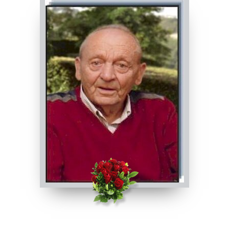
PASSATE:
7° ANNIVERSARIO
Centallo, Chiesa Parrocchiale di Centallo - San
Giovanni Battista
22/02/2026 18:00
Visibile a tutti gli utenti
INVIA CONDOGLIANZE