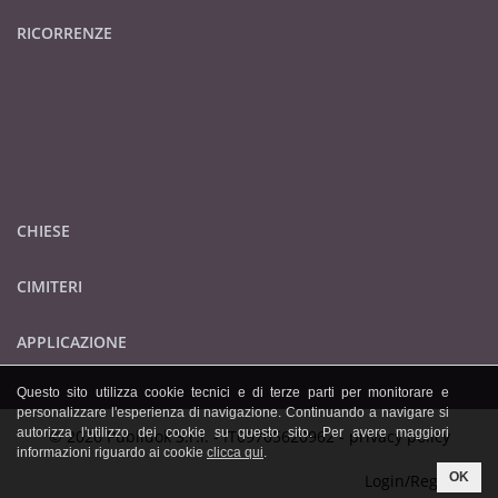
RICORRENZE
CHIESE
CIMITERI
APPLICAZIONE
Questo sito utilizza cookie tecnici e di terze parti per monitorare e
personalizzare l'esperienza di navigazione. Continuando a navigare si
autorizza l'utilizzo dei cookie su questo sito. Per avere maggiori
© 2026 Publidok S.r.l. - IT09705620962 -
privacy policy
informazioni riguardo ai cookie
clicca qui
.
OK
Login/Registrati