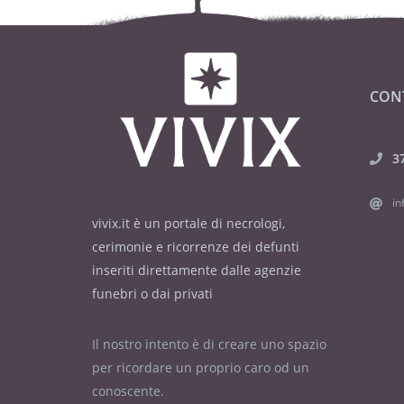
CON
3
in
vivix.it è un portale di necrologi,
cerimonie e ricorrenze dei defunti
inseriti direttamente dalle agenzie
funebri o dai privati
Il nostro intento è di creare uno spazio
per ricordare un proprio caro od un
conoscente.