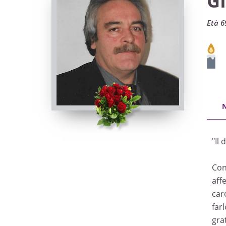
G
Età 6
"Il
Con
aff
caro
far
gra