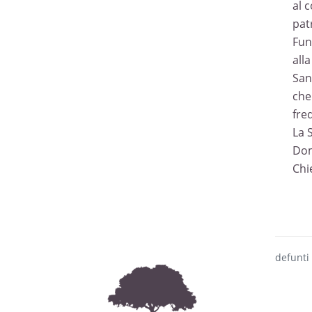
al 
patr
Fun
alla
San
che
fre
La 
Dom
Chi
defunti