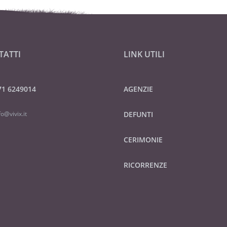
TATTI
LINK UTILI
71 6249014
AGENZIE
fo@vivix.it
DEFUNTI
CERIMONIE
RICORRENZE