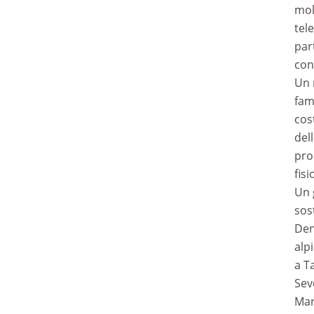
molt
tel
par
con
Un 
fam
cos
del
prod
fisi
Un 
sos
Den
alpi
a T
Sev
Mar