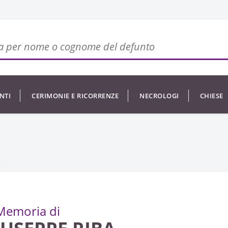
NTI
CERIMONIE E RICORRENZE
NECROLOGI
CHIESE
A
Memoria di