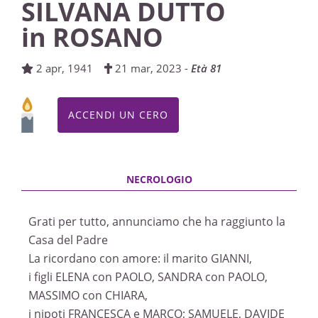
SILVANA DUTTO
SETTIMA
Visibile a tutti gli utenti
in ROSANO
Fossano, Parrocchia di Sant'Antonio Abate
INVIA CONDOGLIANZE
31/03/2023 19:00
2 apr, 1941
21 mar, 2023 -
Età 81
FUNERALE
Fossano, Parrocchia di Sant'Antonio Abate
ACCENDI UN CERO
23/03/2023 15:00
ROSARIO
Fossano, Parrocchia di Sant'Antonio Abate
22/03/2023 19:30
Grati per tutto, annunciamo che ha raggiunto la
Casa del Padre
La ricordano con amore: il marito GIANNI,
i figli ELENA con PAOLO, SANDRA con PAOLO,
MASSIMO con CHIARA,
i nipoti FRANCESCA e MARCO; SAMUELE, DAVIDE