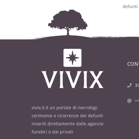
defunti
CON
3
in
vivix.it è un portale di necrologi,
cerimonie e ricorrenze dei defunti
inseriti direttamente dalle agenzie
funebri o dai privati