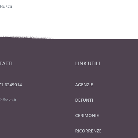
 Busca
TATTI
LINK UTILI
71 6249014
AGENZIE
fo@vivix.it
DEFUNTI
CERIMONIE
RICORRENZE