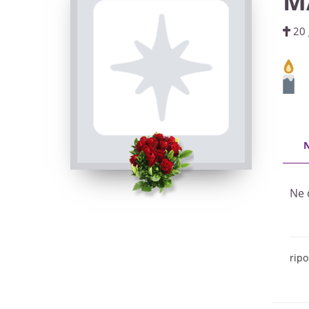
M
20 
Ne d
ripo