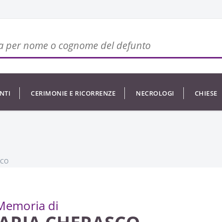
NTI
CERIMONIE E RICORRENZE
NECROLOGI
CHIESE
SCO
Memoria di