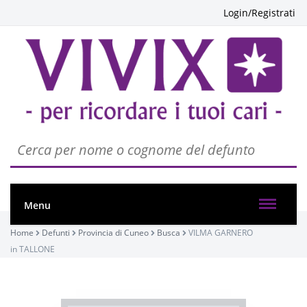
Login/Registrati
PASSATE:
Menu
FUNERALE
Home
Defunti
Provincia di Cuneo
Busca
VILMA GARNERO
Busca, Chiesa parrocchiale di Busca - Maria Vergine
in TALLONE
Assunta
19/07/2023 10:30
Visibile a tutti gli utenti