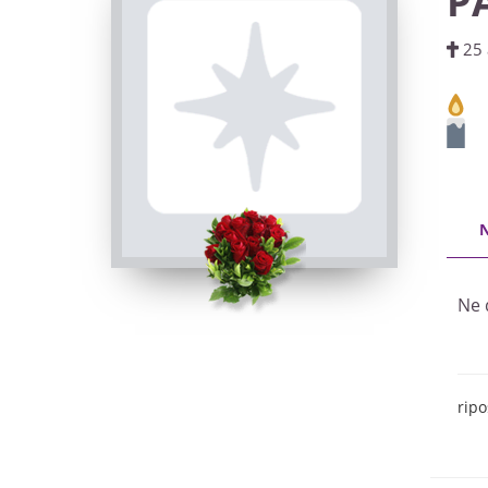
P
25 
Ne 
ripo