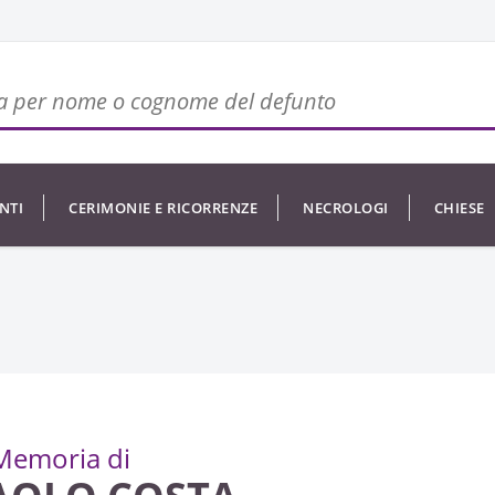
NTI
CERIMONIE E RICORRENZE
NECROLOGI
CHIESE
Memoria di