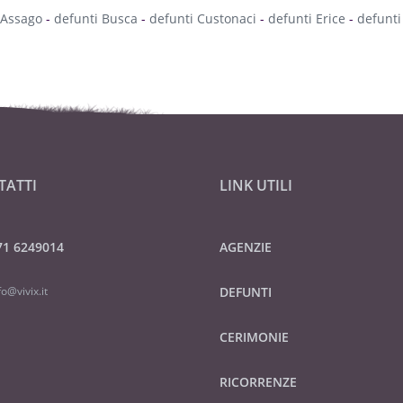
 Assago
-
defunti Busca
-
defunti Custonaci
-
defunti Erice
-
defunti
TATTI
LINK UTILI
71 6249014
AGENZIE
fo@vivix.it
DEFUNTI
CERIMONIE
RICORRENZE