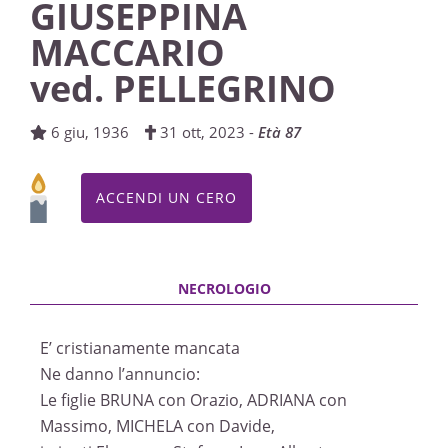
GIUSEPPINA
ROSARIO
MACCARIO
Boves, Chiesa di San Bartolomeo / Chiesa
ved. PELLEGRINO
Parrocchiale di Boves
01/11/2023 18:30
6 giu, 1936
31 ott, 2023 -
Età 87
ACCENDI UN CERO
E’ cristianamente mancata
Ne danno l’annuncio:
Le figlie BRUNA con Orazio, ADRIANA con
Massimo, MICHELA con Davide,