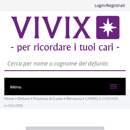
Login/Registrati
PASSATE:
Menu
Home
Defunti
Provincia di Cuneo
Bernezzo
CARMELA CASCIANI
TRIGESIMA
in VALLONE
Bernezzo, Chiesa dei Santi Pietro e Paolo
17/12/2023 11:00