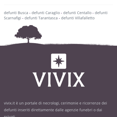
defunti Busca
-
defunti Caraglio
-
defunti Centallo
-
defunti
Scarnafigi
-
defunti Tarantasca
-
defunti Villafalletto
vivix.it è un portale di necrologi, cerimonie e ricorrenze dei
defunti inseriti direttamente dalle agenzie funebri o dai
privati