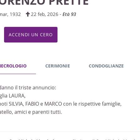
IORENZO PRETTE
mar, 1932
22 feb, 2026 -
Età 93
ACCENDI UN CERO
NECROLOGIO
CERIMONIE
CONDOGLIANZE
danno il triste annuncio:
iglia LAURA,
ipoti SILVIA, FABIO e MARCO con le rispettive famiglie,
ratello, amici e parenti tutti.