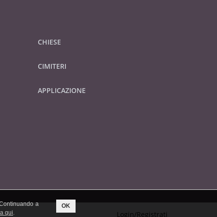
CHIESE
CIMITERI
APPLICAZIONE
. Continuando a
OK
ca qui
.
Login/Registrati