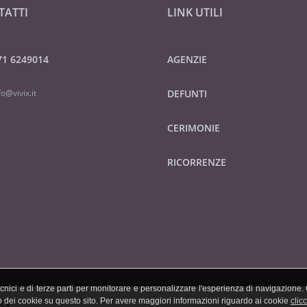
TATTI
LINK UTILI
71 6249014
AGENZIE
fo@vivix.it
DEFUNTI
CERIMONIE
RICORRENZE
tecnici e di terze parti per monitorare e personalizzare l'esperienza di navigazione
zzo dei cookie su questo sito. Per avere maggiori informazioni riguardo ai cookie
clic
icy