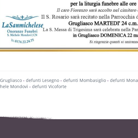
 Grugliasco
-
defunti Lesegno
-
defunti Mombasiglio
-
defunti Mona
hele Mondovì
-
defunti Vicoforte