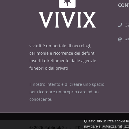
CON
3
in
vivix.it è un portale di necrologi,
cerimonie e ricorrenze dei defunti
inseriti direttamente dalle agenzie
funebri o dai privati
Il nostro intento è di creare uno spazio
per ricordare un proprio caro od un
conoscente.
Questo sito utilizza cookie 
navigare si autorizza l'utili
© 2026 Publidok S.r.l. - IT09705620962 -
privacy pol