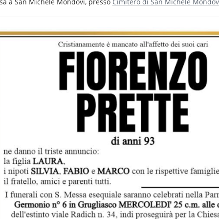
osa a San Michele Mondovì, presso
Cimitero di San Michele Mondov