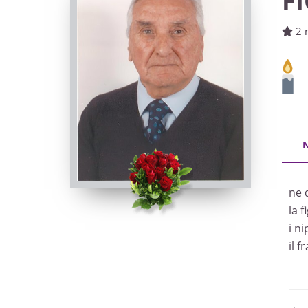
F
2 
ne 
la f
i n
il f