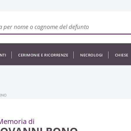
NTI
CERIMONIE E RICORRENZE
NECROLOGI
CHIESE
BONO
Memoria di