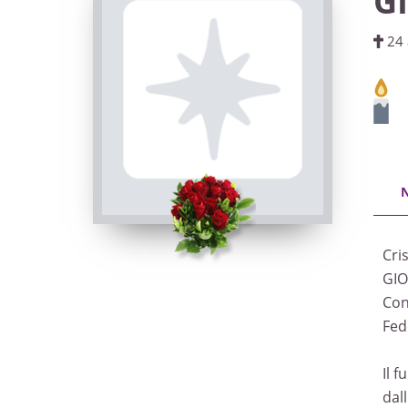
G
24 
Cri
GIO
Con 
Fed
Il 
dal