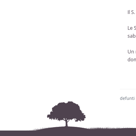
Il 
Le 
sab
Un 
dom
defunti