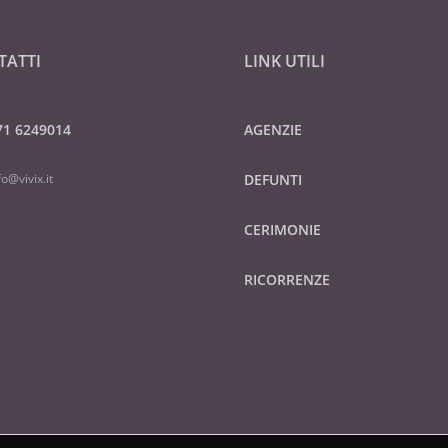
TATTI
LINK UTILI
71 6249014
AGENZIE
fo@vivix.it
DEFUNTI
CERIMONIE
RICORRENZE