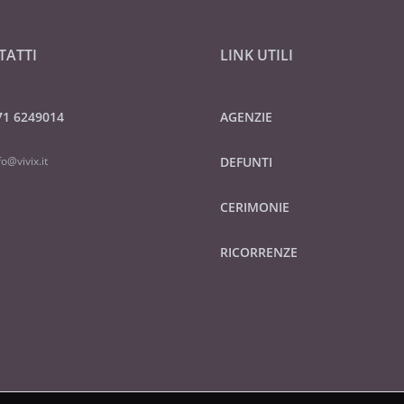
TATTI
LINK UTILI
71 6249014
AGENZIE
fo@vivix.it
DEFUNTI
CERIMONIE
RICORRENZE