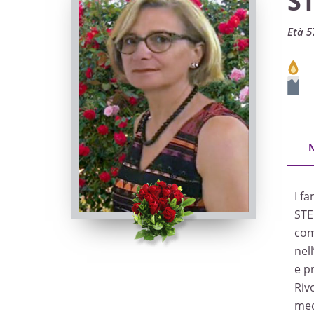
S
Età 5
I fa
STE
com
nel
e p
Riv
med