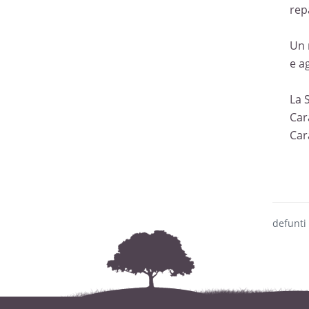
rep
Un 
e ag
La 
Car
Car
defunti