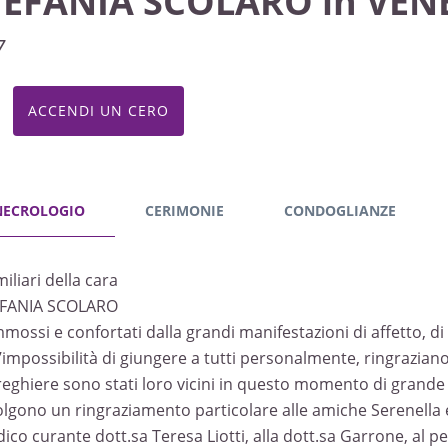
TEFANIA SCOLARO in VEN
7
ACCENDI UN CERO
NECROLOGIO
CERIMONIE
CONDOGLIANZE
miliari della cara
FANIA SCOLARO
mossi e confortati dalla grandi manifestazioni di affetto, di
l’impossibilità di giungere a tutti personalmente, ringraziano
reghiere sono stati loro vicini in questo momento di grande
olgono un ringraziamento particolare alle amiche Serenella e
ico curante dott.sa Teresa Liotti, alla dott.sa Garrone, al p