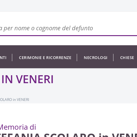
NTI
CERIMONIE E RICORRENZE
NECROLOGI
CHIESE
IN VENERI
OLARO in VENERI
Memoria di