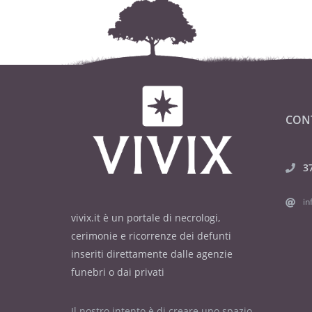
CON
3
in
vivix.it è un portale di necrologi,
cerimonie e ricorrenze dei defunti
inseriti direttamente dalle agenzie
funebri o dai privati
Il nostro intento è di creare uno spazio