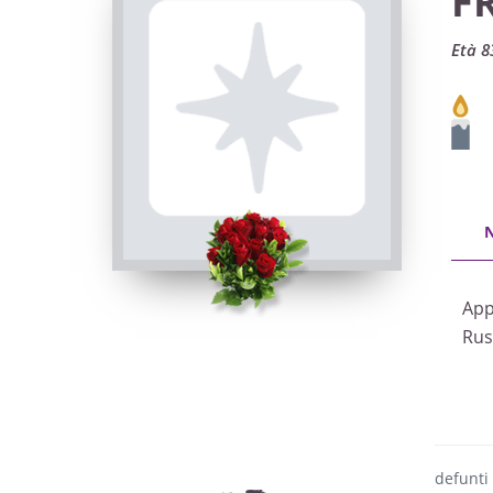
F
Età 8
App
Rus
defunti