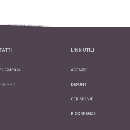
TATTI
LINK UTILI
71 6249014
AGENZIE
fo@vivix.it
DEFUNTI
CERIMONIE
RICORRENZE