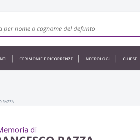
NTI
CERIMONIE E RICORRENZE
NECROLOGI
CHIESE
O RAZZA
Memoria di