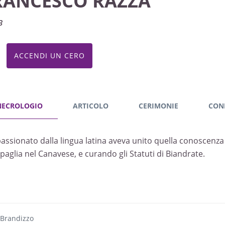
RANCESCO RAZZA
3
ACCENDI UN CERO
NECROLOGIO
ARTICOLO
CERIMONIE
CON
assionato dalla lingua latina aveva unito quella conoscenza a
paglia nel Canavese, e curando gli Statuti di Biandrate.
 Brandizzo