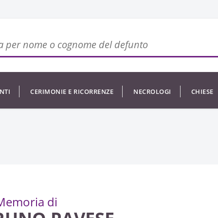
NTI
CERIMONIE E RICORRENZE
NECROLOGI
CHIESE
Memoria di