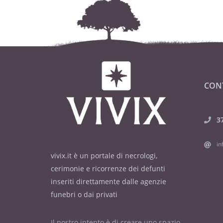
CON
3
in
vivix.it è un portale di necrologi,
cerimonie e ricorrenze dei defunti
inseriti direttamente dalle agenzie
funebri o dai privati
Il nostro intento è di creare uno spazio