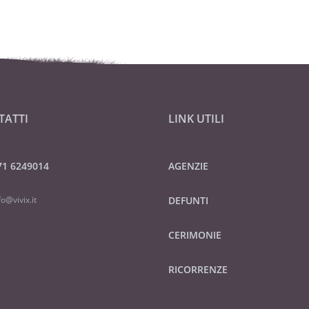
TATTI
LINK UTILI
71 6249014
AGENZIE
fo@vivix.it
DEFUNTI
CERIMONIE
RICORRENZE