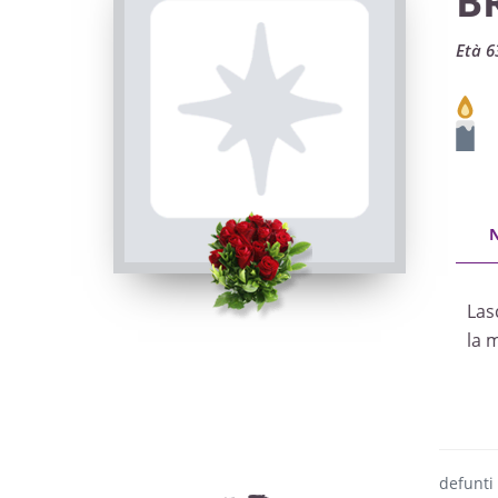
B
Età 6
Las
la 
defunti 