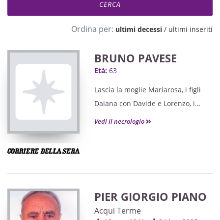
Ordina per:
ultimi decessi
/
ultimi inseriti
BRUNO PAVESE
Età:
63
Lascia la moglie Mariarosa, i figli
Daiana con Davide e Lorenzo, i
nipoti Joshua, Greta, Mattia, Pablo e
Vedi il necrologio
Tito, la mamma Virginia, il papà
Renzo.
PIER GIORGIO PIANO
Acqui Terme