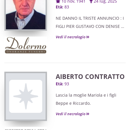
10 nov, 1941
24 lug, 2025
Età:
83
NE DANNO IL TRISTE ANNUNCIO : I
FIGLI PIER GUSTAVO CON DENISE E
RITA CON MARIO, LA COMPAGNA
Vedi il necrologio
MARIA ROSA, ELENA, I NIPOTI
DAVIDE E JACOPO, LE CARE
CARLOTTA E DANIELA, I
CONSUOCERI BEPPE E PINA.
AIBERTO CONTRATTO
Età:
93
Lascia la moglie Mariola e i figli
Beppe e Riccardo.
Vedi il necrologio