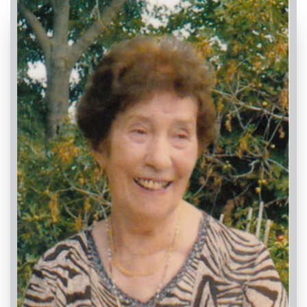
PASSATE:
5° ANNIVERSARIO
Busca, Chiesa Parrocchiale del Bosco di Busca /
Chiesa Parrocchiale Madonna del Bosco
08/05/2022 11:00
Visibile a tutti gli utenti
INVIA CONDOGLIANZE