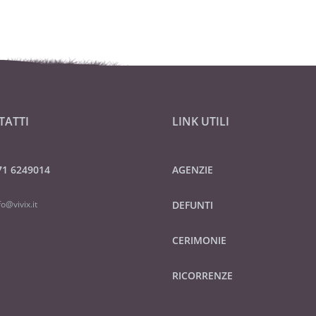
TATTI
LINK UTILI
71 6249014
AGENZIE
fo@vivix.it
DEFUNTI
CERIMONIE
RICORRENZE