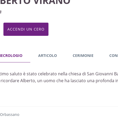
IBERTO VIRANO
8
ACCENDI UN CERO
NECROLOGIO
ARTICOLO
CERIMONIE
CON
ltimo saluto è stato celebrato nella chiesa di San Giovanni Bat
 ricordare Alberto, un uomo che ha lasciato una profonda imp
 Orbassano