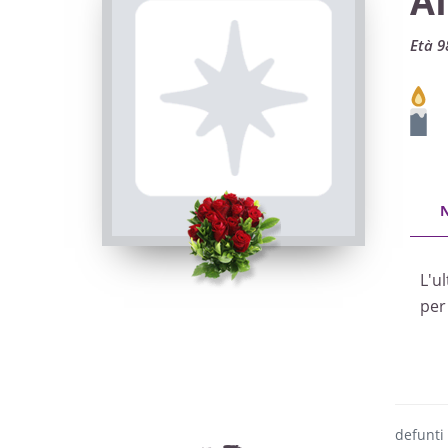
A
Età 9
L'u
per
defunti