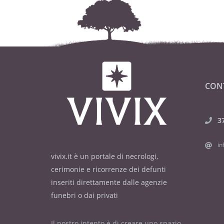
CON
3
in
vivix.it è un portale di necrologi,
cerimonie e ricorrenze dei defunti
inseriti direttamente dalle agenzie
funebri o dai privati
Il nostro intento è di creare uno spazio