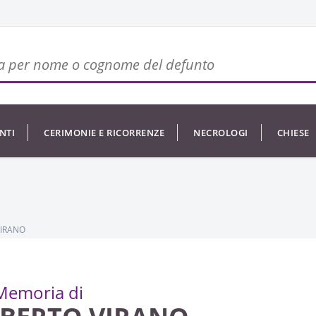
NTI
CERIMONIE E RICORRENZE
NECROLOGI
CHIESE
VIRANO
Memoria di