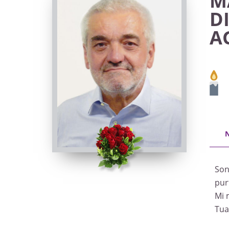
M
D
A
Son
pur
Mi 
Tua 