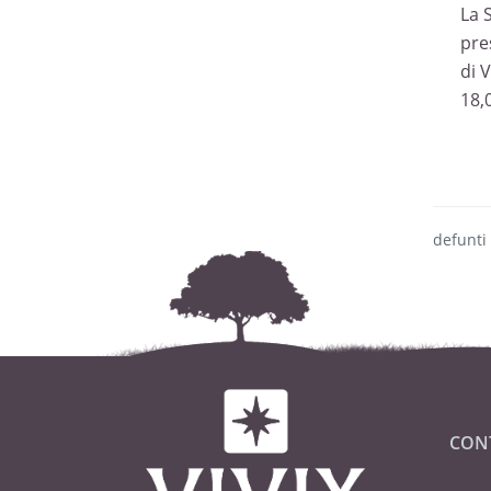
La 
pre
di 
18,
defunti
CON