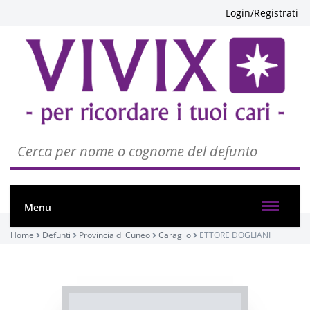
Login/Registrati
PASSATE:
TRIGESIMA
Menu
Caraglio, Chiesa Parrocchiale di Caraglio - Santa
Maria Assunta
Home
Defunti
Provincia di Cuneo
Caraglio
ETTORE DOGLIANI
05/02/2025 18:00
Visibile a tutti gli utenti
SETTIMA
INVIA CONDOGLIANZE
Caraglio, Chiesa Parrocchiale di Caraglio - Santa