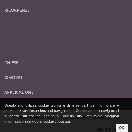
RICORRENZE
CHIESE
CIMITERI
APPLICAZIONE
Questo sito utilizza cookie tecnici e di terze parti per monitorare e
personalizzare l'esperienza di navigazione. Continuando a navigare si
autorizza l'utilizzo dei cookie su questo sito. Per avere maggiori
© 2026 Publidok S.r.l. - IT09705620962 -
privacy policy
informazioni riguardo ai cookie
clicca qui
.
OK
Login/Registrati