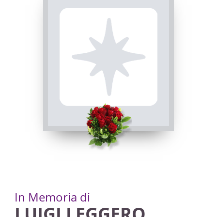
guardava mai all'orario di lavoro, badava prima
di tutto ai risultati.
Consigliere comunale, vicesindaco di Villareggia,
nei primi anni Ottanta è stato anche consigliere
regionale nelle liste della Democrazia Cristiana
nel Collegio di Caluso-Ivrea. Ha ricoperto inoltre
varie cariche amministrative in società
assicurative e nel consorzio agrario.
Ha onorato la Costituzione in ogni circostanza e
per questo ha ottenuto il riconoscimento di
Cavaliere del Lavoro.
In Memoria di
LUIGI LEGGERO