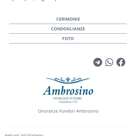
Onoranze Funebri Ambrosino
defunti Villafalletto