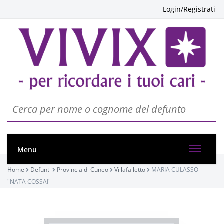
Login/Registrati
PASSATE:
Menu
SETTIMA
Home
Defunti
Provincia di Cuneo
Villafalletto
MARIA CULASSO
Villafalletto, Chiesa parrocchiale Santi Pietro e Paolo
"NATA COSSAI"
/ Chiesa Parrocchiale di Villafalletto
14/05/2022 18:00
Visibile a tutti gli utenti