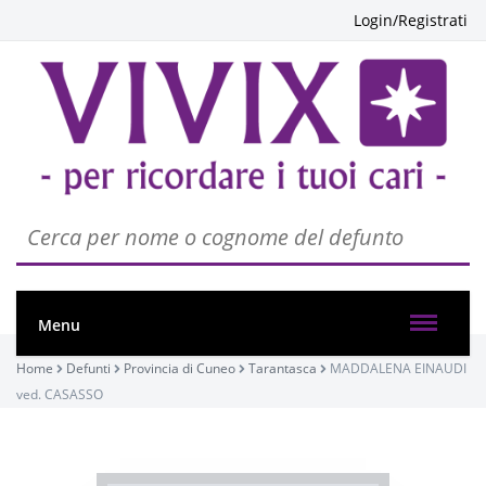
Login/Registrati
Menu
PASSATE:
Home
Defunti
Provincia di Cuneo
Tarantasca
MADDALENA EINAUDI
TRIGESIMA
ved. CASASSO
Tarantasca, Chiesa di Santa Cristina
27/07/2025 09:30