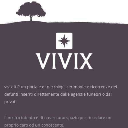
vivix.it è un portale di necrologi, cerimonie e ricorrenze dei
defunti inseriti direttamente dalle agenzie funebri o dai
privati
Il nostro intento è di creare uno spazio per ricordare un
proprio caro od un conoscente.