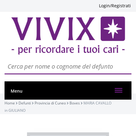
Login/Registrati
PASSATE:
Menu
11° ANNIVERSARIO
Home
Defunti
Provincia di Cuneo
Boves
MARIA CAVALLO
Boves, Chiesa Parrocchiale di Rivoira di Boves
in GIULIANO
16/07/2022 20:30
Visibile a tutti gli utenti