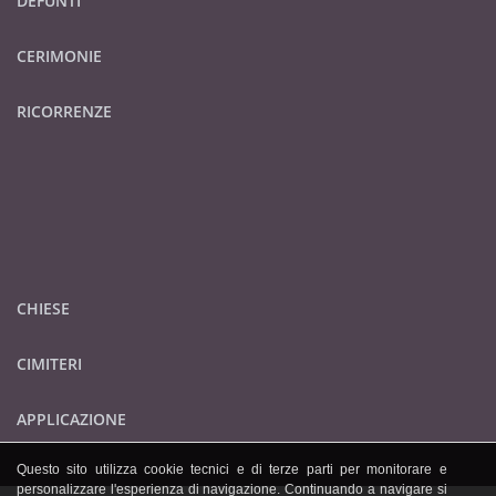
DEFUNTI
CERIMONIE
RICORRENZE
CHIESE
CIMITERI
APPLICAZIONE
Questo sito utilizza cookie tecnici e di terze parti per monitorare e
personalizzare l'esperienza di navigazione. Continuando a navigare si