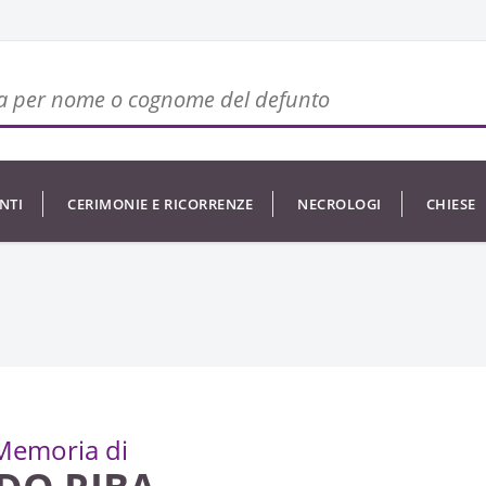
NTI
CERIMONIE E RICORRENZE
NECROLOGI
CHIESE
Memoria di