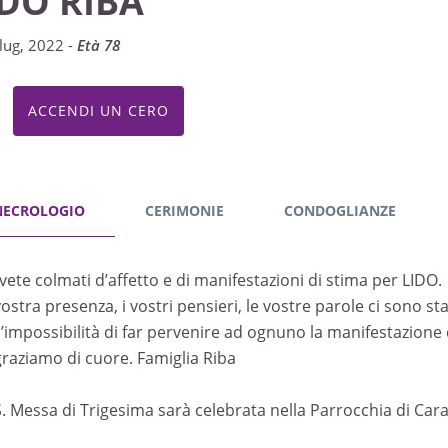
IDO RIBA
lug, 2022 -
Età 78
ACCENDI UN CERO
NECROLOGIO
CERIMONIE
CONDOGLIANZE
avete colmati d’affetto e di manifestazioni di stima per LIDO.
vostra presenza, i vostri pensieri, le vostre parole ci sono st
l’impossibilità di far pervenire ad ognuno la manifestazione
graziamo di cuore. Famiglia Riba
S. Messa di Trigesima sarà celebrata nella Parrocchia di Car