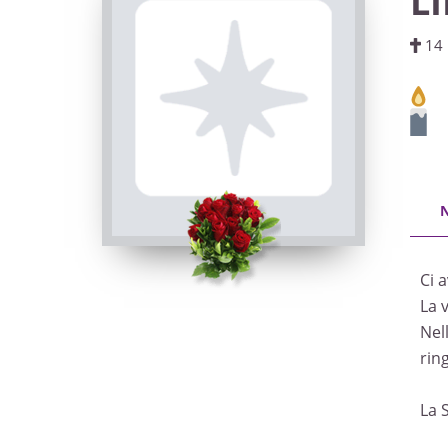
L
14 
Ci 
La 
Nel
rin
La 