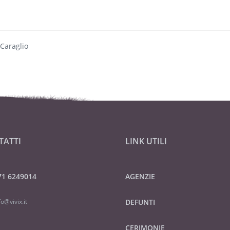
 Caraglio
TATTI
LINK UTILI
71 6249014
AGENZIE
fo@vivix.it
DEFUNTI
CERIMONIE