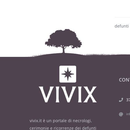
defunti
CON
3
in
vivix.it è un portale di necrologi,
cerimonie e ricorrenze dei defunti