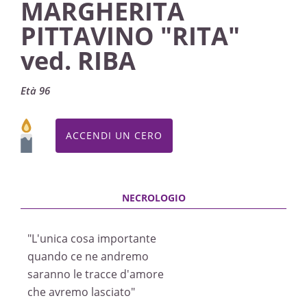
PASSATE:
MARGHERITA
PITTAVINO "RITA"
TRIGESIMA
ved. RIBA
Cuneo, Chiesa di San Pio X - Cerialdo
24/07/2022 10:00
Età 96
Visibile a tutti gli utenti
INVIA CONDOGLIANZE
ACCENDI UN CERO
"L'unica cosa importante
quando ce ne andremo
saranno le tracce d'amore
che avremo lasciato"