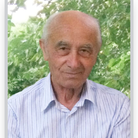
PASSATE:
1° ANNIVERSARIO
Centallo, Chiesa Parrocchiale di Centallo - San
Giovanni Battista
22/07/2022 18:00
Visibile a tutti gli utenti
INVIA CONDOGLIANZE