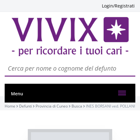
Login/Registrati
PASSATE:
4° ANNIVERSARIO
Menu
Busca, Chiesa parrocchiale di Busca - Maria Vergine
Home
Defunti
Provincia di Cuneo
Busca
INES BORSANI ved. POLLANI
Assunta
06/08/2022 20:30
Visibile a tutti gli utenti
INVIA CONDOGLIANZE