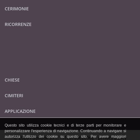
CERIMONIE
RICORRENZE
CHIESE
CIMITERI
APPLICAZIONE
Questo sito utilizza cookie tecnici e di terze parti per monitorare e
personalizzare l'esperienza di navigazione. Continuando a navigare si
autorizza l'utilizzo dei cookie su questo sito. Per avere maggiori
© 2026 Publidok S.r.l. - IT09705620962 -
privacy policy