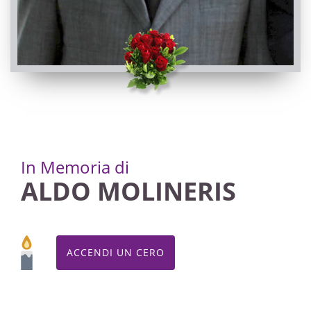
PASSATE:
TRIGESIMA
Dronero, Chiesa Parrocchiale di Dronero - Santi
Andrea e Ponzio
24/08/2022 18:30
Visibile a tutti gli utenti
INVIA CONDOGLIANZE
In Memoria di
ALDO MOLINERIS
ACCENDI UN CERO