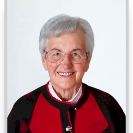
PASSATE:
TRIGESIMA
Centallo, Chiesa Parrocchiale di Centallo - San
Giovanni Battista
26/09/2022 18:00
Visibile a tutti gli utenti
INVIA CONDOGLIANZE