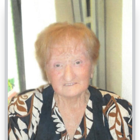
PASSATE:
2° ANNIVERSARIO
Dronero, Chiesa Parrocchiale di Dronero - Santi
Andrea e Ponzio
17/09/2022 18:30
Visibile a tutti gli utenti
INVIA CONDOGLIANZE