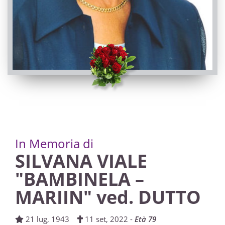
PASSATE:
TRIGESIMA
Boves, Chiesa Parrocchiale di Rivoira di Boves
09/10/2022 11:00
In Memoria di
SILVANA VIALE
Visibile a tutti gli utenti
"BAMBINELA –
INVIA CONDOGLIANZE
MARIIN" ved. DUTTO
21 lug, 1943
11 set, 2022 -
Età 79