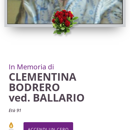
PASSATE:
2° ANNIVERSARIO
Villafalletto, Chiesa di Santi Lorenzo e Sebastiano /
Chiesa Parrocchiale di Monsola
25/09/2022 09:45
Visibile a tutti gli utenti
In Memoria di
INVIA CONDOGLIANZE
CLEMENTINA
BODRERO
ved. BALLARIO
Età 91
ACCENDI UN CERO