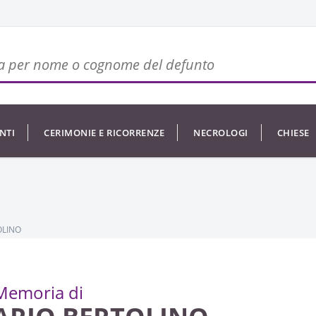
NTI
CERIMONIE E RICORRENZE
NECROLOGI
CHIESE
OLINO
Memoria di