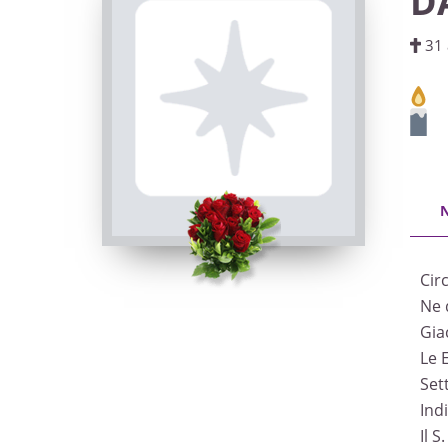
D
31 
Cir
Ne d
Giac
Le 
Set
Ind
Il 