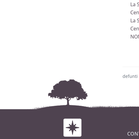
La 
Cen
La 
Cen
NON
defunti
CON