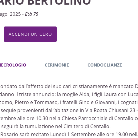
ARIO BERTOLINO
ago, 2025 -
Età 75
ACCENDI UN CERO
NECROLOGIO
CERIMONIE
CONDOGLIANZE
condato dall’affetto dei suo cari cristianamente è mancato D
anno il triste annuncio: la moglie Alda, i figli Laura con Luca
omo, Pietro e Tommaso, i fratelli Gino e Giovanni, i cognati, 
Esequie provenienti dall’abitazione in Via Roata Chiusani 23 
tembre alle ore 10.30 nella Chiesa Parrocchiale di Centallo c
i seguirà la tumulazione nel Cimitero di Centallo.
S. Rosario sarà recitato Lunedì 1 Settembre alle ore 19.00 nel